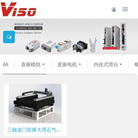
All
直驱模组
直驱电机
内崁式滑台
三轴龙门双驱大理石气浮平台