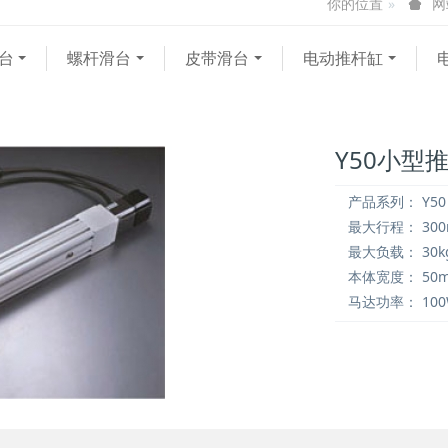
你的位置
网
台
螺杆滑台
皮带滑台
电动推杆缸
Y50小型
产品系列：
Y50
最大行程：
30
最大负载：
30k
本体宽度：
50
马达功率：
10