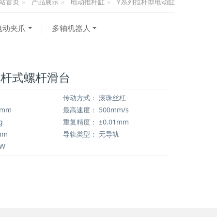
产品展示
电动推杆缸
Y系列拉杆型电动缸
站首页
电动夹爪
多轴机器人
推杆式螺杆滑台
传动方式：
滚珠丝杠
0mm
最高速度：
500mm/s
g
重复精度：
±0.01mm
mm
导轨类型：
无导轨
0W