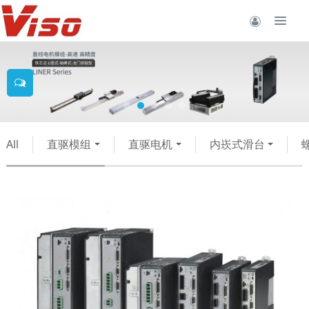
All
直驱模组
直驱电机
内崁式滑台