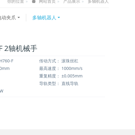
你的位置
产品展示
多轴机器人
网站首页
电动夹爪
多轴机器人
-F 2轴机械手
H760-F
传动方式：
滚珠丝杠
50mm
最高速度：
1000mm/s
重复精度：
±0.005mm
导轨类型：
直线导轨
0W