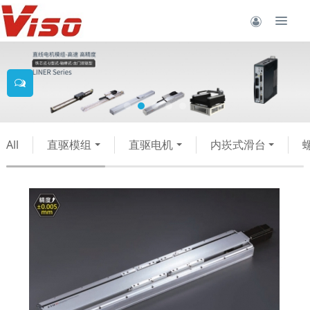
All
直驱模组
直驱电机
内崁式滑台