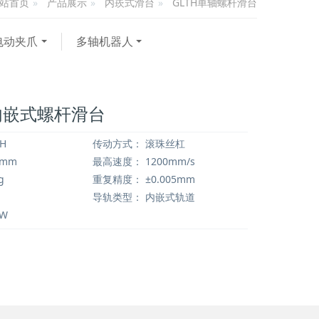
产品展示
内崁式滑台
GLTH单轴螺杆滑台
站首页
电动夹爪
多轴机器人
D内嵌式螺杆滑台
H
传动方式：
滚珠丝杠
0mm
最高速度：
1200mm/s
g
重复精度：
±0.005mm
导轨类型：
内嵌式轨道
0W