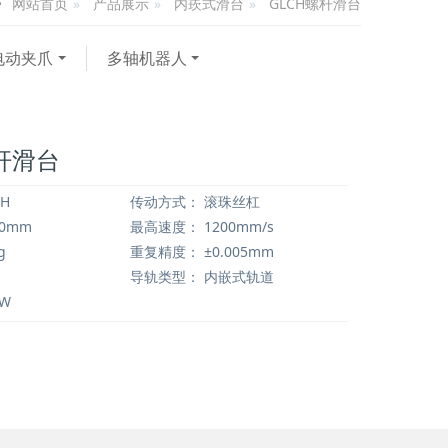
产品展示
内崁式滑台
GLCH螺杆滑台
网站首页
电动夹爪
多轴机器人
螺杆滑台
H
传动方式：
滚珠丝杠
00mm
最高速度：
1200mm/s
g
重复精度：
±0.005mm
导轨类型：
内嵌式轨道
0W