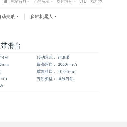
产品展示
皮带滑台
ETB一般环境
网站首页
电动夹爪
多轴机器人
皮带滑台
14M
传动方式：
齿形带
50mm
最高速度：
2000mm/s
g
重复精度：
±0.04mm
5mm
导轨类型：
直线导轨
0W