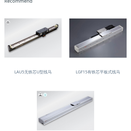
Recommend
LAU5无铁芯U型线马
LGF15有铁芯平板式线马