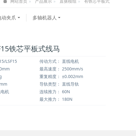
产品展示
直驱模组
有铁芯平板式
网站首页
电动夹爪
多轴机器人
LSF15铁芯平板式线马
15/LSF15
传动方式：
直线电机
00mm
最高速度：
2500mm/s
g
重复精度：
±0.002mm
4mm
导轨类型：
直线导轨
电机
连续推力：
60N
最大推力：
180N