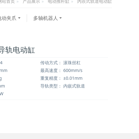
产品展示
电动推杆缸
內崁式轨道电动缸
网站首页
电动夹爪
多轴机器人
崁导轨电动缸
4
传动方式：
滚珠丝杠
0mm
最高速度：
600mm/s
g
重复精度：
±0.01mm
mm
导轨类型：
内嵌式轨道
0W