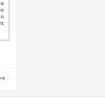
东佑
电动
术自
湾优
业科普