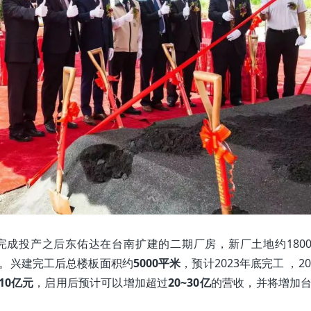
建完成投产之后东佑达在台南扩建的二期厂房，新厂土地约180
房。兴建完工后总楼板面积约
5000平米
，预计2023年底完工 ，20
10亿元
，启用后预计可以增加超过
20~30亿
的营收，并将增加