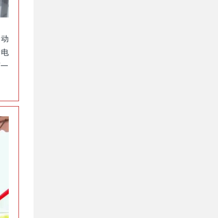
自动
产电
下一